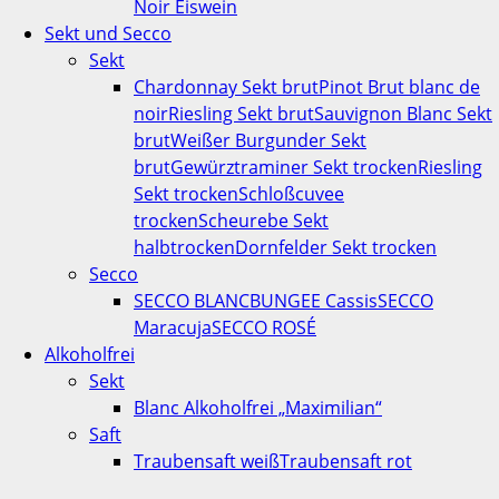
Noir Eiswein
Sekt und Secco
Sekt
Chardonnay Sekt brut
Pinot Brut blanc de
noir
Riesling Sekt brut
Sauvignon Blanc Sekt
brut
Weißer Burgunder Sekt
brut
Gewürztraminer Sekt trocken
Riesling
Sekt trocken
Schloßcuvee
trocken
Scheurebe Sekt
halbtrocken
Dornfelder Sekt trocken
Secco
SECCO BLANC
BUNGEE Cassis
SECCO
Maracuja
SECCO ROSÉ
Alkoholfrei
Sekt
Blanc Alkoholfrei „Maximilian“
Saft
Traubensaft weiß
Traubensaft rot