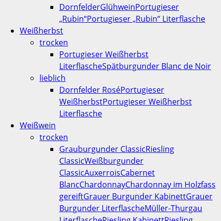
Dornfelder
Glühwein
Portugieser
„Rubin“
Portugieser „Rubin“ Literflasche
Weißherbst
trocken
Portugieser Weißherbst
Literflasche
Spätburgunder Blanc de Noir
lieblich
Dornfelder Rosé
Portugieser
Weißherbst
Portugieser Weißherbst
Literflasche
Weißwein
trocken
Grauburgunder Classic
Riesling
Classic
Weißburgunder
Classic
Auxerrois
Cabernet
Blanc
Chardonnay
Chardonnay im Holzfass
gereift
Grauer Burgunder Kabinett
Grauer
Burgunder Literflasche
Müller-Thurgau
Literflasche
Riesling Kabinett
Riesling