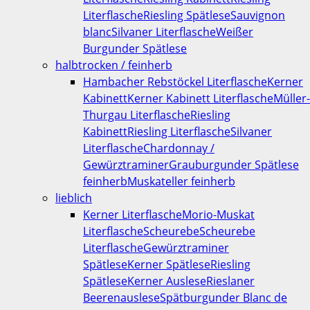
Literflasche
Riesling Spätlese
Sauvignon
blanc
Silvaner Literflasche
Weißer
Burgunder Spätlese
halbtrocken / feinherb
Hambacher Rebstöckel Literflasche
Kerner
Kabinett
Kerner Kabinett Literflasche
Müller-
Thurgau Literflasche
Riesling
Kabinett
Riesling Literflasche
Silvaner
Literflasche
Chardonnay /
Gewürztraminer
Grauburgunder Spätlese
feinherb
Muskateller feinherb
lieblich
Kerner Literflasche
Morio-Muskat
Literflasche
Scheurebe
Scheurebe
Literflasche
Gewürztraminer
Spätlese
Kerner Spätlese
Riesling
Spätlese
Kerner Auslese
Rieslaner
Beerenauslese
Spätburgunder Blanc de