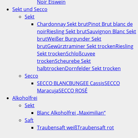
Noir Eiswein
Sekt und Secco
Sekt
Chardonnay Sekt brut
Pinot Brut blanc de
noir
Riesling Sekt brut
Sauvignon Blanc Sekt
brut
Weißer Burgunder Sekt
brut
Gewürztraminer Sekt trocken
Riesling
Sekt trocken
Schloßcuvee
trocken
Scheurebe Sekt
halbtrocken
Dornfelder Sekt trocken
Secco
SECCO BLANC
BUNGEE Cassis
SECCO
Maracuja
SECCO ROSÉ
Alkoholfrei
Sekt
Blanc Alkoholfrei „Maximilian“
Saft
Traubensaft weiß
Traubensaft rot