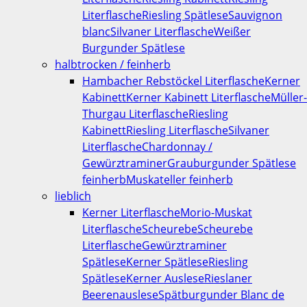
Literflasche
Riesling Spätlese
Sauvignon
blanc
Silvaner Literflasche
Weißer
Burgunder Spätlese
halbtrocken / feinherb
Hambacher Rebstöckel Literflasche
Kerner
Kabinett
Kerner Kabinett Literflasche
Müller-
Thurgau Literflasche
Riesling
Kabinett
Riesling Literflasche
Silvaner
Literflasche
Chardonnay /
Gewürztraminer
Grauburgunder Spätlese
feinherb
Muskateller feinherb
lieblich
Kerner Literflasche
Morio-Muskat
Literflasche
Scheurebe
Scheurebe
Literflasche
Gewürztraminer
Spätlese
Kerner Spätlese
Riesling
Spätlese
Kerner Auslese
Rieslaner
Beerenauslese
Spätburgunder Blanc de