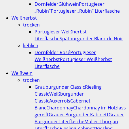
Dornfelder
Glühwein
Portugieser
„Rubin“
Portugieser „Rubin“ Literflasche
Weißherbst
trocken
Portugieser Weißherbst
Literflasche
Spätburgunder Blanc de Noir
lieblich
Dornfelder Rosé
Portugieser
Weißherbst
Portugieser Weißherbst
Literflasche
Weißwein
trocken
Grauburgunder Classic
Riesling
Classic
Weißburgunder
Classic
Auxerrois
Cabernet
Blanc
Chardonnay
Chardonnay im Holzfass
gereift
Grauer Burgunder Kabinett
Grauer
Burgunder Literflasche
Müller-Thurgau
Literflasche
Riesling Kabinett
Riesling