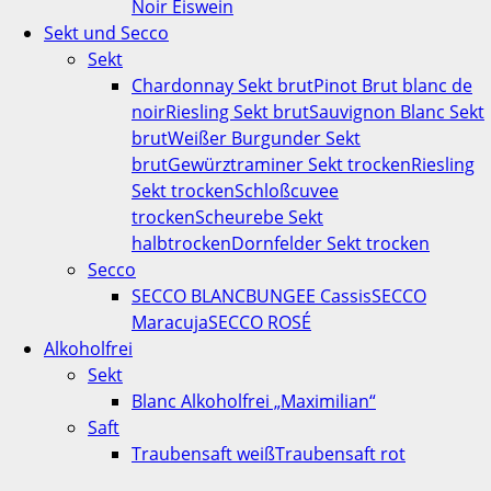
Noir Eiswein
Sekt und Secco
Sekt
Chardonnay Sekt brut
Pinot Brut blanc de
noir
Riesling Sekt brut
Sauvignon Blanc Sekt
brut
Weißer Burgunder Sekt
brut
Gewürztraminer Sekt trocken
Riesling
Sekt trocken
Schloßcuvee
trocken
Scheurebe Sekt
halbtrocken
Dornfelder Sekt trocken
Secco
SECCO BLANC
BUNGEE Cassis
SECCO
Maracuja
SECCO ROSÉ
Alkoholfrei
Sekt
Blanc Alkoholfrei „Maximilian“
Saft
Traubensaft weiß
Traubensaft rot