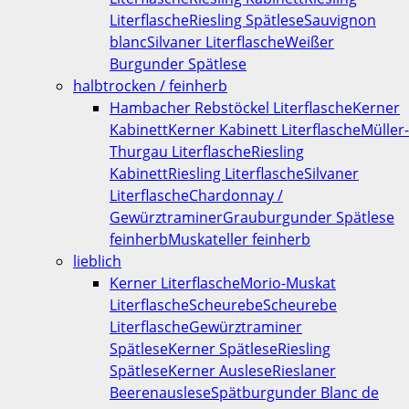
Literflasche
Riesling Spätlese
Sauvignon
blanc
Silvaner Literflasche
Weißer
Burgunder Spätlese
halbtrocken / feinherb
Hambacher Rebstöckel Literflasche
Kerner
Kabinett
Kerner Kabinett Literflasche
Müller-
Thurgau Literflasche
Riesling
Kabinett
Riesling Literflasche
Silvaner
Literflasche
Chardonnay /
Gewürztraminer
Grauburgunder Spätlese
feinherb
Muskateller feinherb
lieblich
Kerner Literflasche
Morio-Muskat
Literflasche
Scheurebe
Scheurebe
Literflasche
Gewürztraminer
Spätlese
Kerner Spätlese
Riesling
Spätlese
Kerner Auslese
Rieslaner
Beerenauslese
Spätburgunder Blanc de