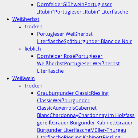
Dornfelder
Glühwein
Portugieser
„Rubin“
Portugieser „Rubin“ Literflasche
Weißherbst
trocken
Portugieser Weißherbst
Literflasche
Spätburgunder Blanc de Noir
lieblich
Dornfelder Rosé
Portugieser
Weißherbst
Portugieser Weißherbst
Literflasche
Weißwein
trocken
Grauburgunder Classic
Riesling
Classic
Weißburgunder
Classic
Auxerrois
Cabernet
Blanc
Chardonnay
Chardonnay im Holzfass
gereift
Grauer Burgunder Kabinett
Grauer
Burgunder Literflasche
Müller-Thurgau
Literflasche
Riesling Kabinett
Riesling