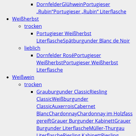
Dornfelder
Glühwein
Portugieser
„Rubin“
Portugieser „Rubin“ Literflasche
Weißherbst
trocken
Portugieser Weißherbst
Literflasche
Spätburgunder Blanc de Noir
lieblich
Dornfelder Rosé
Portugieser
Weißherbst
Portugieser Weißherbst
Literflasche
Weißwein
trocken
Grauburgunder Classic
Riesling
Classic
Weißburgunder
Classic
Auxerrois
Cabernet
Blanc
Chardonnay
Chardonnay im Holzfass
gereift
Grauer Burgunder Kabinett
Grauer
Burgunder Literflasche
Müller-Thurgau
Literflasche
Riesling Kabinett
Riesling