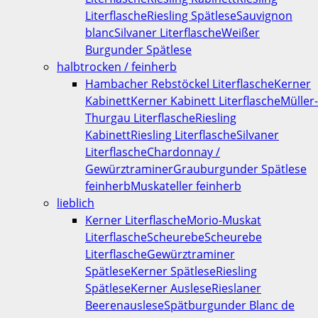
Literflasche
Riesling Spätlese
Sauvignon
blanc
Silvaner Literflasche
Weißer
Burgunder Spätlese
halbtrocken / feinherb
Hambacher Rebstöckel Literflasche
Kerner
Kabinett
Kerner Kabinett Literflasche
Müller-
Thurgau Literflasche
Riesling
Kabinett
Riesling Literflasche
Silvaner
Literflasche
Chardonnay /
Gewürztraminer
Grauburgunder Spätlese
feinherb
Muskateller feinherb
lieblich
Kerner Literflasche
Morio-Muskat
Literflasche
Scheurebe
Scheurebe
Literflasche
Gewürztraminer
Spätlese
Kerner Spätlese
Riesling
Spätlese
Kerner Auslese
Rieslaner
Beerenauslese
Spätburgunder Blanc de