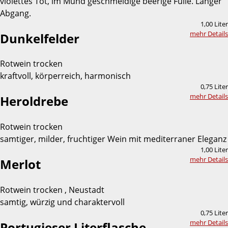
violettes Tot, im Mund geschmeidige beerige Fülle. Langer
Abgang.
1,00 Liter
mehr Details
Dunkelfelder
Rotwein trocken
kraftvoll, körperreich, harmonisch
0,75 Liter
mehr Details
Heroldrebe
Rotwein trocken
samtiger, milder, fruchtiger Wein mit mediterraner Eleganz
1,00 Liter
mehr Details
Merlot
Rotwein trocken , Neustadt
samtig, würzig und charaktervoll
0,75 Liter
mehr Details
Portugieser Literflasche