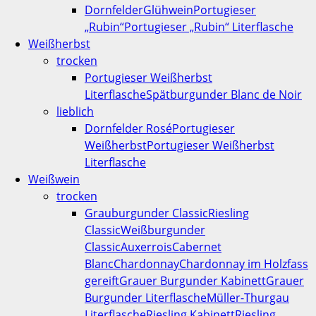
Dornfelder
Glühwein
Portugieser
„Rubin“
Portugieser „Rubin“ Literflasche
Weißherbst
trocken
Portugieser Weißherbst
Literflasche
Spätburgunder Blanc de Noir
lieblich
Dornfelder Rosé
Portugieser
Weißherbst
Portugieser Weißherbst
Literflasche
Weißwein
trocken
Grauburgunder Classic
Riesling
Classic
Weißburgunder
Classic
Auxerrois
Cabernet
Blanc
Chardonnay
Chardonnay im Holzfass
gereift
Grauer Burgunder Kabinett
Grauer
Burgunder Literflasche
Müller-Thurgau
Literflasche
Riesling Kabinett
Riesling