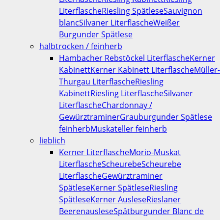
Literflasche
Riesling Spätlese
Sauvignon
blanc
Silvaner Literflasche
Weißer
Burgunder Spätlese
halbtrocken / feinherb
Hambacher Rebstöckel Literflasche
Kerner
Kabinett
Kerner Kabinett Literflasche
Müller-
Thurgau Literflasche
Riesling
Kabinett
Riesling Literflasche
Silvaner
Literflasche
Chardonnay /
Gewürztraminer
Grauburgunder Spätlese
feinherb
Muskateller feinherb
lieblich
Kerner Literflasche
Morio-Muskat
Literflasche
Scheurebe
Scheurebe
Literflasche
Gewürztraminer
Spätlese
Kerner Spätlese
Riesling
Spätlese
Kerner Auslese
Rieslaner
Beerenauslese
Spätburgunder Blanc de