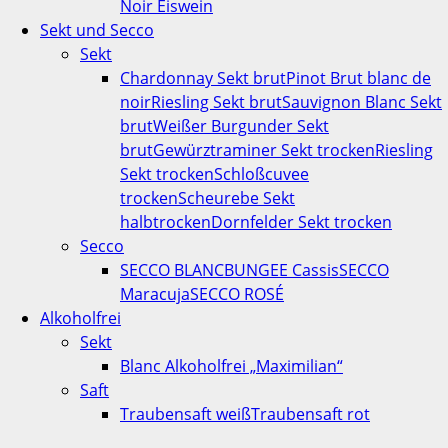
Noir Eiswein
Sekt und Secco
Sekt
Chardonnay Sekt brut
Pinot Brut blanc de
noir
Riesling Sekt brut
Sauvignon Blanc Sekt
brut
Weißer Burgunder Sekt
brut
Gewürztraminer Sekt trocken
Riesling
Sekt trocken
Schloßcuvee
trocken
Scheurebe Sekt
halbtrocken
Dornfelder Sekt trocken
Secco
SECCO BLANC
BUNGEE Cassis
SECCO
Maracuja
SECCO ROSÉ
Alkoholfrei
Sekt
Blanc Alkoholfrei „Maximilian“
Saft
Traubensaft weiß
Traubensaft rot