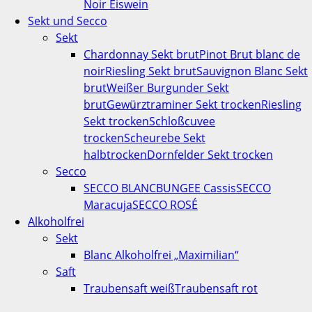
Noir Eiswein
Sekt und Secco
Sekt
Chardonnay Sekt brut
Pinot Brut blanc de
noir
Riesling Sekt brut
Sauvignon Blanc Sekt
brut
Weißer Burgunder Sekt
brut
Gewürztraminer Sekt trocken
Riesling
Sekt trocken
Schloßcuvee
trocken
Scheurebe Sekt
halbtrocken
Dornfelder Sekt trocken
Secco
SECCO BLANC
BUNGEE Cassis
SECCO
Maracuja
SECCO ROSÉ
Alkoholfrei
Sekt
Blanc Alkoholfrei „Maximilian“
Saft
Traubensaft weiß
Traubensaft rot