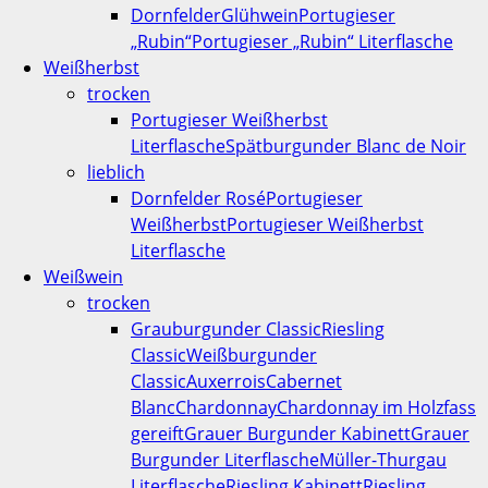
Dornfelder
Glühwein
Portugieser
„Rubin“
Portugieser „Rubin“ Literflasche
Weißherbst
trocken
Portugieser Weißherbst
Literflasche
Spätburgunder Blanc de Noir
lieblich
Dornfelder Rosé
Portugieser
Weißherbst
Portugieser Weißherbst
Literflasche
Weißwein
trocken
Grauburgunder Classic
Riesling
Classic
Weißburgunder
Classic
Auxerrois
Cabernet
Blanc
Chardonnay
Chardonnay im Holzfass
gereift
Grauer Burgunder Kabinett
Grauer
Burgunder Literflasche
Müller-Thurgau
Literflasche
Riesling Kabinett
Riesling