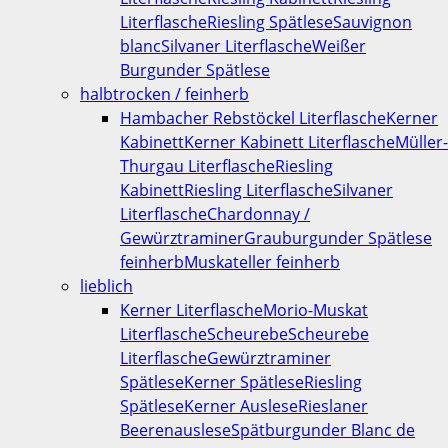
Literflasche
Riesling Spätlese
Sauvignon
blanc
Silvaner Literflasche
Weißer
Burgunder Spätlese
halbtrocken / feinherb
Hambacher Rebstöckel Literflasche
Kerner
Kabinett
Kerner Kabinett Literflasche
Müller-
Thurgau Literflasche
Riesling
Kabinett
Riesling Literflasche
Silvaner
Literflasche
Chardonnay /
Gewürztraminer
Grauburgunder Spätlese
feinherb
Muskateller feinherb
lieblich
Kerner Literflasche
Morio-Muskat
Literflasche
Scheurebe
Scheurebe
Literflasche
Gewürztraminer
Spätlese
Kerner Spätlese
Riesling
Spätlese
Kerner Auslese
Rieslaner
Beerenauslese
Spätburgunder Blanc de