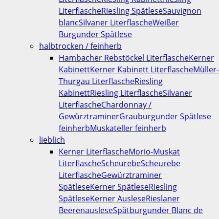
Literflasche
Riesling Spätlese
Sauvignon
blanc
Silvaner Literflasche
Weißer
Burgunder Spätlese
halbtrocken / feinherb
Hambacher Rebstöckel Literflasche
Kerner
Kabinett
Kerner Kabinett Literflasche
Müller-
Thurgau Literflasche
Riesling
Kabinett
Riesling Literflasche
Silvaner
Literflasche
Chardonnay /
Gewürztraminer
Grauburgunder Spätlese
feinherb
Muskateller feinherb
lieblich
Kerner Literflasche
Morio-Muskat
Literflasche
Scheurebe
Scheurebe
Literflasche
Gewürztraminer
Spätlese
Kerner Spätlese
Riesling
Spätlese
Kerner Auslese
Rieslaner
Beerenauslese
Spätburgunder Blanc de