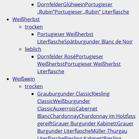
Dornfelder
Glühwein
Portugieser
„Rubin“
Portugieser „Rubin“ Literflasche
Weißherbst
trocken
Portugieser Weißherbst
Literflasche
Spätburgunder Blanc de Noir
lieblich
Dornfelder Rosé
Portugieser
Weißherbst
Portugieser Weißherbst
Literflasche
Weißwein
trocken
Grauburgunder Classic
Riesling
Classic
Weißburgunder
Classic
Auxerrois
Cabernet
Blanc
Chardonnay
Chardonnay im Holzfass
gereift
Grauer Burgunder Kabinett
Grauer
Burgunder Literflasche
Müller-Thurgau
Literflasche
Riesling Kabinett
Riesling