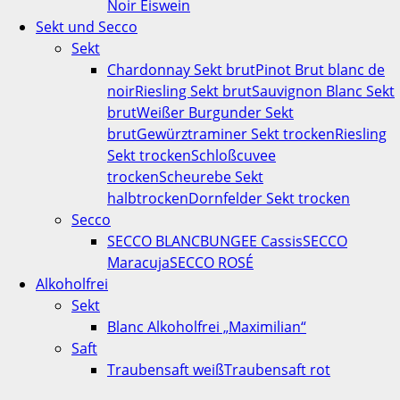
Noir Eiswein
Sekt und Secco
Sekt
Chardonnay Sekt brut
Pinot Brut blanc de
noir
Riesling Sekt brut
Sauvignon Blanc Sekt
brut
Weißer Burgunder Sekt
brut
Gewürztraminer Sekt trocken
Riesling
Sekt trocken
Schloßcuvee
trocken
Scheurebe Sekt
halbtrocken
Dornfelder Sekt trocken
Secco
SECCO BLANC
BUNGEE Cassis
SECCO
Maracuja
SECCO ROSÉ
Alkoholfrei
Sekt
Blanc Alkoholfrei „Maximilian“
Saft
Traubensaft weiß
Traubensaft rot