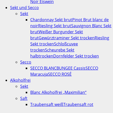
Noir Eiswein
Sekt und Secco
Sekt
Chardonnay Sekt brut
Pinot Brut blanc de
noir
Riesling Sekt brut
Sauvignon Blanc Sekt
brut
Weißer Burgunder Sekt
brut
Gewürztraminer Sekt trocken
Riesling
Sekt trocken
Schloßcuvee
trocken
Scheurebe Sekt
halbtrocken
Dornfelder Sekt trocken
Secco
SECCO BLANC
BUNGEE Cassis
SECCO
Maracuja
SECCO ROSÉ
Alkoholfrei
Sekt
Blanc Alkoholfrei „Maximilian“
Saft
Traubensaft weiß
Traubensaft rot