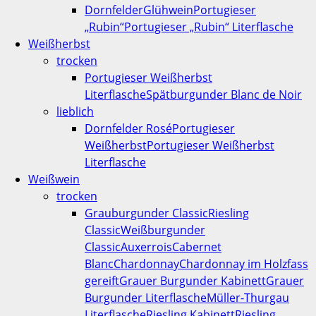
Dornfelder
Glühwein
Portugieser
„Rubin“
Portugieser „Rubin“ Literflasche
Weißherbst
trocken
Portugieser Weißherbst
Literflasche
Spätburgunder Blanc de Noir
lieblich
Dornfelder Rosé
Portugieser
Weißherbst
Portugieser Weißherbst
Literflasche
Weißwein
trocken
Grauburgunder Classic
Riesling
Classic
Weißburgunder
Classic
Auxerrois
Cabernet
Blanc
Chardonnay
Chardonnay im Holzfass
gereift
Grauer Burgunder Kabinett
Grauer
Burgunder Literflasche
Müller-Thurgau
Literflasche
Riesling Kabinett
Riesling