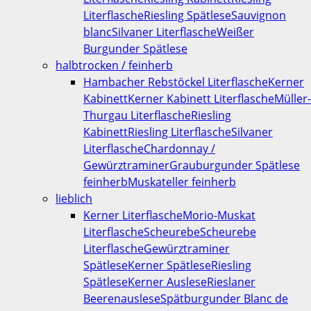
Literflasche
Riesling Spätlese
Sauvignon
blanc
Silvaner Literflasche
Weißer
Burgunder Spätlese
halbtrocken / feinherb
Hambacher Rebstöckel Literflasche
Kerner
Kabinett
Kerner Kabinett Literflasche
Müller-
Thurgau Literflasche
Riesling
Kabinett
Riesling Literflasche
Silvaner
Literflasche
Chardonnay /
Gewürztraminer
Grauburgunder Spätlese
feinherb
Muskateller feinherb
lieblich
Kerner Literflasche
Morio-Muskat
Literflasche
Scheurebe
Scheurebe
Literflasche
Gewürztraminer
Spätlese
Kerner Spätlese
Riesling
Spätlese
Kerner Auslese
Rieslaner
Beerenauslese
Spätburgunder Blanc de